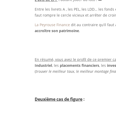
Entre les livrets A , les PEL, les LDD… les fon
faut rompre le cercle vicieux et arrêter de croi
La Peyrouse Finance
dit au contraire qu’il fau
accroître son patrimoine
.
En résumé, vous avez le profil de ce premier ca
Industriel
, les
placements financiers
, les
inve
(
trouver le meilleur taux, le meilleur montage fin
Deuxième cas de figure
: