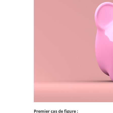
Premier cas de fig
ure
: