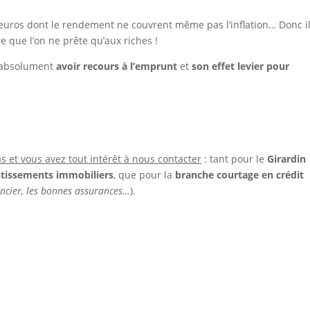
ds euros dont le rendement ne couvrent même pas l’inflation… Donc i
re que l’on ne prête qu’aux riches !
t absolument
avoir recours à l’emprunt
et
son effet levier pour
s et vous avez tout intérêt à nous contacter
: tant pour le
Girardin
stissements immobiliers
, que pour la
branche courtage en crédit
ancier, les bonnes assurances…
).