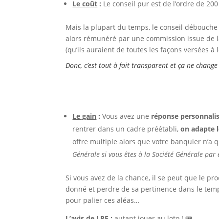
Le coût
:
Le conseil pur est de l’ordre de 200
Mais la plupart du temps, le conseil débouche s
alors rémunéré par une commission issue de l
(qu’ils auraient de toutes les façons versées à
Donc, c’est tout à fait transparent et ça ne change
Le gain
:
Vous avez une
réponse personnali
rentrer dans un cadre préétabli,
on adapte l
offre multiple alors que votre banquier n’a q
Générale si vous êtes à la Société Générale par
Si vous avez de la chance, il se peut que le p
donné et perdre de sa pertinence dans le temps
pour palier ces aléas…
L’avis de LPF
:
autant jouer au loto ! 🎟