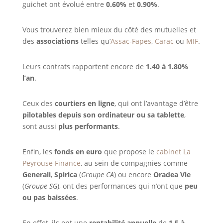
guichet ont évolué entre
0.60%
et
0.90%
.
Vous trouverez bien mieux du côté des mutuelles et
des
associations
telles qu’
Assac-Fapes
,
Carac
ou
MIF
.
Leurs contrats rapportent encore de
1.40 à 1.80%
l’an
.
Ceux des
courtiers en ligne
, qui ont l’avantage d’être
pilotables depuis son ordinateur ou sa tablette
,
sont aussi
plus performants
.
Enfin, les
fonds en euro
que propose le
cabinet La
Peyrouse Finance
, au sein de compagnies comme
Generali
,
Spirica
(
Groupe CA
) ou encore
Oradea Vie
(
Groupe SG
), ont des performances qui n’ont que
peu
ou pas baissées
.
En effet, ils ont une
rentabilité annuelle
de
1,5 à