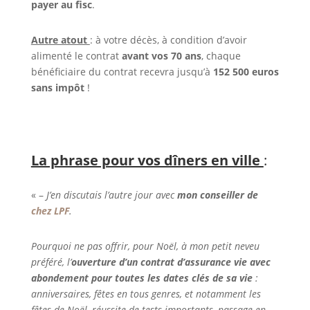
payer au fisc
.
Autre atout
: à votre décès, à condition d’avoir
alimenté le contrat
avant vos 70 ans
, chaque
bénéficiaire du contrat recevra jusqu’à
152 500 euros
sans impôt
!
La phrase pour vos dîners en ville
:
« –
J’en discutais l’autre jour avec
mon conseiller de
chez LPF
.
Pourquoi ne pas offrir, pour Noël, à mon petit neveu
préféré, l’
ouverture d’un contrat d’assurance vie avec
abondement pour toutes les dates clés de sa vie
:
anniversaires, fêtes en tous genres, et notamment les
fêtes de Noël, réussite de tests importants, passage en