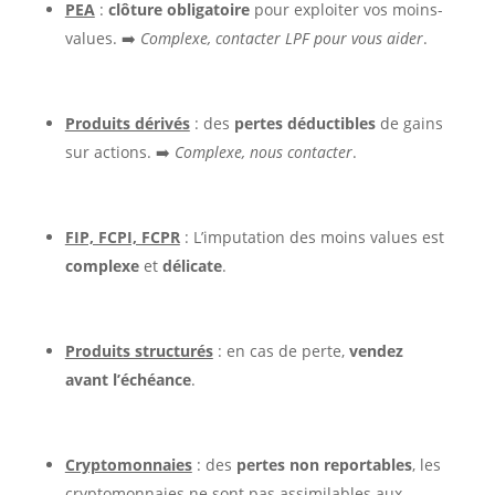
PEA
:
clôture obligatoire
pour exploiter vos moins-
values. ➡️
Complexe, contacter LPF pour vous aider
.
Produits dérivés
: des
pertes déductibles
de gains
sur actions. ➡️
Complexe, nous contacter
.
FIP, FCPI, FCPR
: L’imputation des moins values est
complexe
et
délicate
.
Produits structurés
: en cas de perte,
vendez
avant l’échéance
.
Cryptomonnaies
: des
pertes non reportables
, les
cryptomonnaies ne sont pas assimilables aux