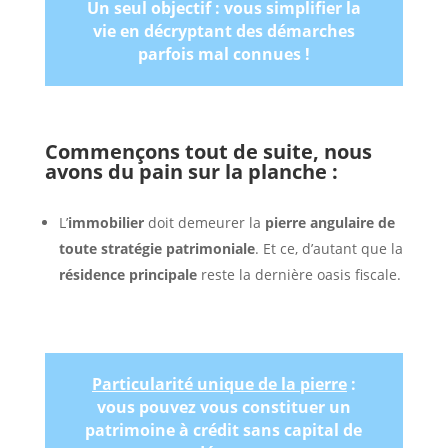
Un seul objectif : vous simplifier la
vie en décryptant des démarches
parfois mal connues !
Commençons tout de suite, nous
avons du pain sur la planche :
L’
immobilier
doit demeurer la
pierre angulaire de
toute stratégie patrimoniale
. Et ce, d’autant que la
résidence principale
reste la dernière oasis fiscale.
Particularité unique de la pierre
:
vous pouvez vous constituer un
patrimoine à crédit sans capital de