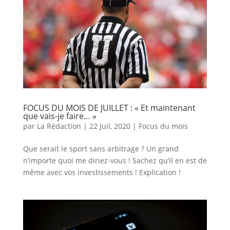
FOCUS DU MOIS DE JUILLET : « Et maintenant
que vais-je faire… »
par
La Rédaction
|
22 Juil, 2020
|
Focus du mois
Que serait le sport sans arbitrage ? Un grand
n’importe quoi me diriez-vous ! Sachez qu’il en est de
même avec vos investissements ! Explication !