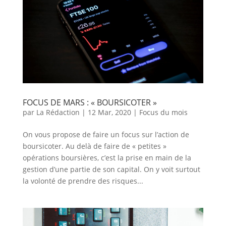
FOCUS DE MARS : « BOURSICOTER »
par
La Rédaction
|
12 Mar, 2020
|
Focus du mois
On vous propose de faire un focus sur l’action de
boursicoter. Au delà de faire de « petites »
opérations boursières, c’est la prise en main de la
gestion d’une partie de son capital. On y voit surtout
la volonté de prendre des risques...