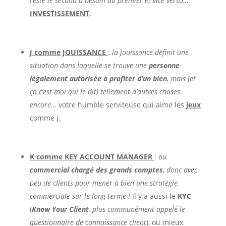
reste le second a besoin du premier et vice versa…
INVESTISSEMENT
.
J comme JOUISSANCE
:
la jouissance définit une
situation dans laquelle se trouve une
personne
légalement autorisée à profiter d’un bien
, mais (et
ça c’est moi qui le dit) tellement d’autres choses
encore…
votre humble serviteuse qui aime les
jeux
comme j.
K comme KEY ACCOUNT MANAGER
:
ou
commercial chargé des grands comptes
, donc avec
peu de clients pour mener à bien une stratégie
commerciale sur le long terme !
Il y a aussi le
KYC
(
Know Your Client
, plus communément appelé le
questionnaire de connaissance client
), ou mieux