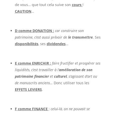
de vous… que tout cela suive son
cours
!
CAUTION
…
D comme DONATION :
car construire son
patrimoine, c’est aussi prévoir de
le transmettre
.
Ses
disponibilités
, ses
dividendes
…
E comme ENRICHIR :
faire fructifier et prospérer ses
liquidités, c’est travailler à l’
amélioration de son
patrimoine financier
et
culturel
, s’agissant d’art ou
de manuscrits anciens…
Donc utiliser tous les
EFFETS LEVIERS
.
F comme FINANCE
:
celui-là, on ne pouvait se