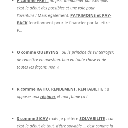
P comme PRET :
un prêt immobilier par exemple,
c’est le début des possibles et une voie pour
l’aventure !
Mais également,
PATRIMOINE et PAY-
BACK
fonctionnent pour le financier par la lettre
P…
Q comme QUERYING
:
ou le principe de s’interroger,
de remettre en question, bon en toute chose et de
toutes les façons, non ?
!
R comme RATIO, RENDEMENT, RENTABILITE :
à
opposer aux
régimes
et moi j’aime ça !
S comme SICAV
mais je préfère
SOLVABILITE
:
car
c’est le début de tout, d’être solvable … c’est comme la