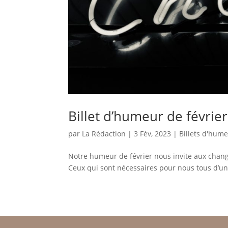
Billet d’humeur de févri
par
La Rédaction
|
3 Fév, 2023
|
Billets d'hum
Notre humeur de février nous invite aux chan
Ceux qui sont nécessaires pour nous tous d’un 