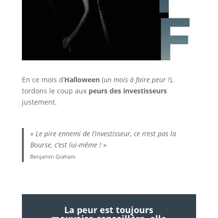
En ce mois d’
Halloween
(
un mois à faire peur !
),
tordons le coup aux
peurs des investisseurs
justement.
«
Le pire ennemi de l’investisseur, ce n’est pas la
Bourse, c’est lui-même !
»
Benjamin Graham
La peur est toujours