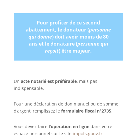
Pour profiter de ce second
abattement, le donateur (
personne
qui donne
) doit avoir moins de 80
ans et le donataire (
personne qui
reçoit
) être majeur.
Un
acte notarié est préférable
, mais pas
indispensable.
Pour une déclaration de don manuel ou de somme
d’argent, remplissez le
formulaire fiscal n°2735
.
Vous devez faire
l’opération en ligne
dans votre
espace personnel sur le site
impots.gouv.fr
.