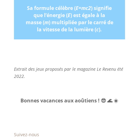
Sa formule célèbre (
E=mc2
) signifie
que l’énergie (
E
) est égale à la
masse (
m
) multipliée par le carré de
la vitesse de la lumière (
c
).
Extrait des jeux proposés par le magazine Le Revenu été
2022.
Bonnes vacances aux aoûtiens ! 😎 🌊 ☀️
Suivez-nous