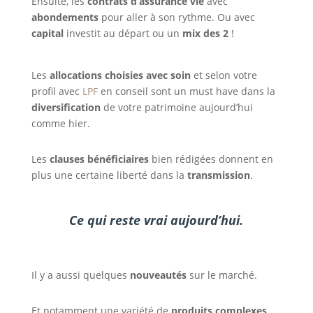
Ensuite, les
contrats d’assurance vie
avec
abondements
pour aller à son rythme. Ou avec
capital
investit au départ ou un
mix des 2
!
Les
allocations choisies avec soin
et selon votre
profil avec
LPF
en conseil sont un must have dans la
diversification
de votre patrimoine aujourd’hui
comme hier.
Les
clauses bénéficiaires
bien rédigées donnent en
plus une certaine liberté dans la
transmission
.
Ce qui reste vrai aujourd’hui.
Il y a aussi quelques
nouveautés
sur le marché.
Et notamment une variété de
produits complexes