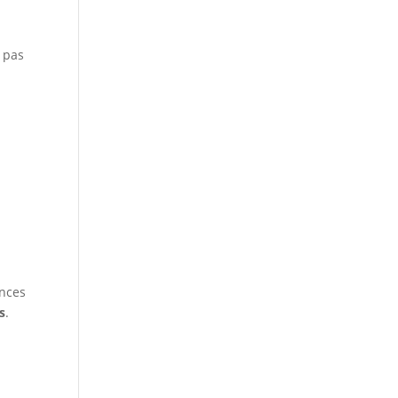
 pas
ances
s
.