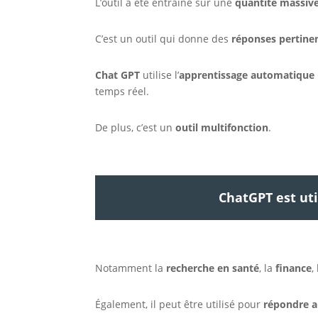
L’outil a été entraîné sur une
quantité massiv
C’est un outil qui donne des
réponses pertine
Chat GPT
utilise l’
apprentissage automatique
temps réel.
De plus, c’est un
outil multifonction
.
ChatGPT est ut
Notamment la
recherche en
santé
, la
finance
, 
Également, il peut être utilisé pour
répondre a