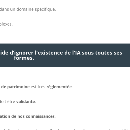
dans un domaine spécifique.
lexes.
pide d’ignorer l’existence de l’IA sous toutes ses
formes.
n de patrimoine
est très
réglementée
.
doit être
validante
.
ation de nos connaissances
.