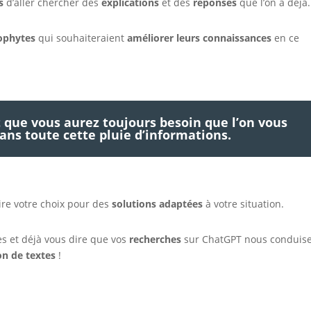
s
d’aller chercher des
explications
et des
réponses
que l’on a déjà.
ophytes
qui souhaiteraient
améliorer leurs connaissances
en ce
 que vous aurez toujours besoin que l’on vous
 dans toute cette pluie d’informations.
ire votre choix pour des
solutions adaptées
à votre situation.
es et déjà vous dire que vos
recherches
sur ChatGPT nous conduis
on de textes
!