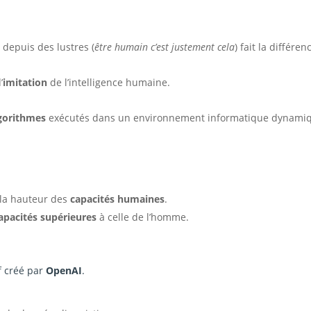
 depuis des lustres (
être humain c’est justement cela
) fait la différen
’
imitation
de l’intelligence humaine.
lgorithmes
exécutés dans un environnement informatique dynami
à la hauteur des
capacités humaines
.
apacités supérieures
à celle de l’homme.
 créé par
OpenAI
.