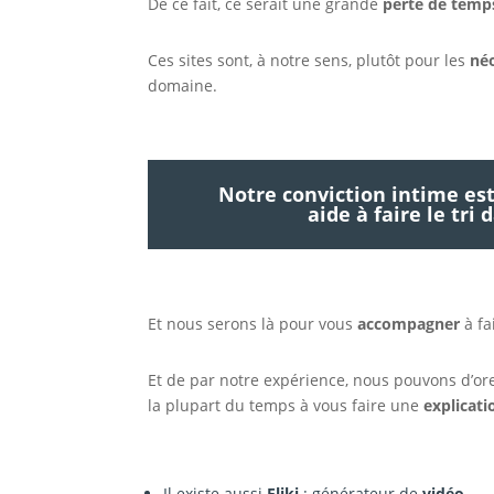
De ce fait, ce serait une grande
perte de temp
Ces sites sont, à notre sens, plutôt pour les
né
domaine.
Notre conviction intime est
aide à faire le tri
Et nous serons là pour vous
accompagner
à fa
Et de par notre expérience, nous pouvons d’or
la plupart du temps à vous faire une
explicati
Il existe aussi
Fliki
: générateur de
vidéo
.