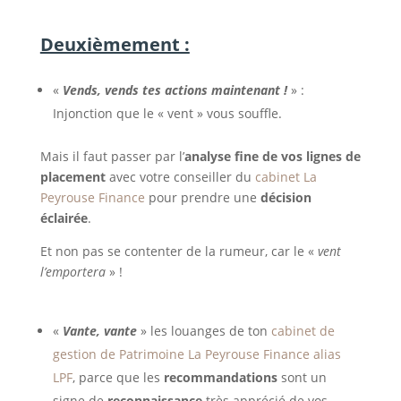
Deuxièmement :
«
Vends, vends tes actions maintenant !
» :
Injonction que le « vent » vous souffle.
Mais il faut passer par l’
analyse fine de vos lignes de
placement
avec votre conseiller du
cabinet La
Peyrouse Finance
pour prendre une
décision
éclairée
.
Et non pas se contenter de la rumeur, car le «
vent
l’emportera
» !
«
Vante, vante
» les louanges de ton
cabinet de
gestion de Patrimoine La Peyrouse Finance alias
LPF
, parce que les
recommandations
sont un
signe de
reconnaissance
très apprécié de vos